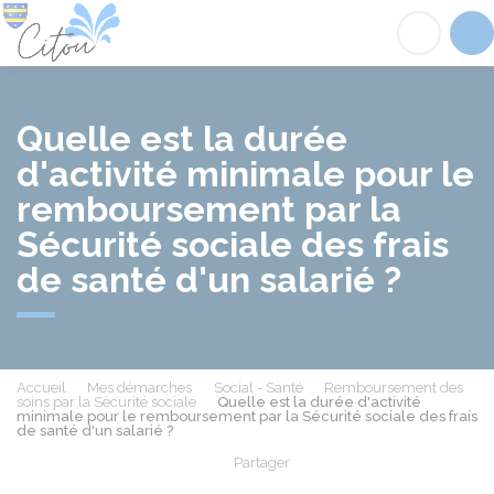
Citou
Acc
Quelle est la durée
d'activité minimale pour le
remboursement par la
Sécurité sociale des frais
de santé d'un salarié ?
Accueil
Mes démarches
Social - Santé
Remboursement des
soins par la Sécurité sociale
Quelle est la durée d'activité
minimale pour le remboursement par la Sécurité sociale des frais
de santé d'un salarié ?
Partager
Partager sur Facebook
Partager sur X - Twit
Partager sur
Par