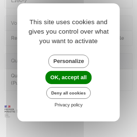
L160-7
This site uses cookies and
Voir aussi
gives you control over what
Remboursement des soins par la Sécurité sociale
you want to activate
Questions ? Réponses !
Personalize
Qu'est-ce que la protection universelle maladie
OK, accept all
(Puma) ?
Deny all cookies
Privacy policy