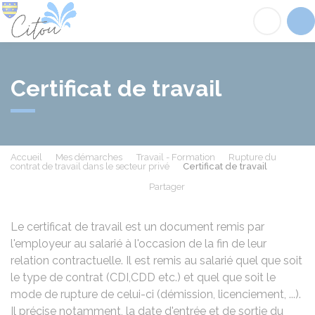
Citou
Acc
Certificat de travail
Accueil
Mes démarches
Travail - Formation
Rupture du
contrat de travail dans le secteur privé
Certificat de travail
Partager
Partager sur Facebook
Partager sur X - Twit
Partager sur
Par
Le certificat de travail est un document remis par
l'employeur au salarié à l'occasion de la fin de leur
relation contractuelle. Il est remis au salarié quel que soit
le type de contrat (
CDI
,
CDD
etc.) et quel que soit le
mode de rupture de celui-ci (démission, licenciement, ...).
Il précise notamment, la date d'entrée et de sortie du