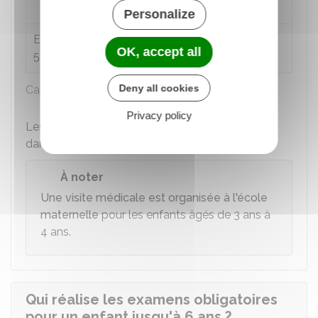
certificat de santé
.
Personalize
Entre 2 ans et
4 examens (1 fois par an)
OK, accept all
5 ans
Deny all cookies
Calendrier des examens
Privacy policy
Les résultats de ces examens sont mentionnés
dans le
carnet de santé de l'enfant
.
À noter
Une visite médicale est organisée à l'école
maternelle
pour les enfants âgés de 3 ans à
4 ans.
Qui réalise les examens obligatoires
pour un enfant jusqu'à 6 ans ?