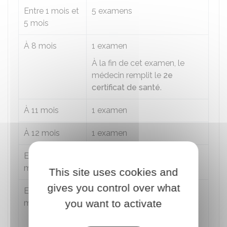
Entre 1 mois et
5 examens
5 mois
À 8 mois
1 examen
À la fin de cet examen, le
médecin remplit le
2e
certificat de santé
.
À 11 mois
1 examen
À 12 mois
1 examen
Entre 16 et 18
1 examen
mois
This site uses cookies and
gives you control over what
Entre 23 et 24
1 examen
you want to activate
mois
À la fin de cet examen, le
médecin remplit le
3e