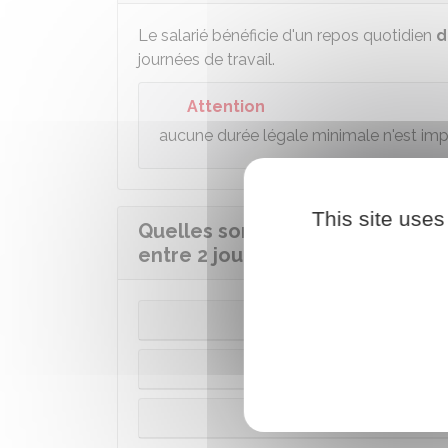
Le salarié bénéficie d'un repos quotidien
d
journées de travail.
Attention
aucune durée légale minimale n'est imp
This site uses
Quelles sont les dérogations à 
entre 2 journées de travail ?
Activ
Surc
Tra