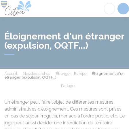
Citou
Acc
Éloignement d'un étranger
(expulsion, OQTF...)
Accueil
Mes démarches
Étranger - Europe
Éloignement d'un
étranger (expulsion, OQTF...)
Partager
Partager sur Facebook
Partager sur X - Twit
Partager sur
Par
Un étranger peut faire l'objet de différentes mesures
administratives d'éloignement. Ces mesures sont prises
en cas de séjour irrégulier, menace à l'ordre public, etc. Le
juge peut aussi décider une interdiction du territoire