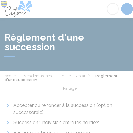
Citou
Acc
Règlement d'une
succession
Accueil
Mes démarches
Famille - Scolarité
Règlement
d'une succession
Partager
Partager sur Facebook
Partager sur X - Twit
Partager sur
Par
Accepter ou renoncer à la succession (option
successorale)
Succession : indivision entre les héritiers
Partage des biens de la succession