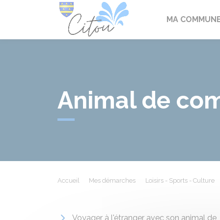
Citou
MA COMMUN
Animal de co
Accueil
Mes démarches
Loisirs - Sports - Culture
Voyager à l'étranger avec son animal de