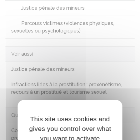
Justice pénale des mineurs
Parcours victimes (violences physiques,
sexuelles ou psychologiques)
Voir aussi
Justice pénale des mineurs
Infractions liées à la prostitution : proxénétisme,
recours à un prostitué et tourisme sexuel
Questions ? Réponses !
This site uses cookies and
gives you control over what
Comment le juge des enfants intervient-il pour
you want to activate
protéger un mineur en danger ?