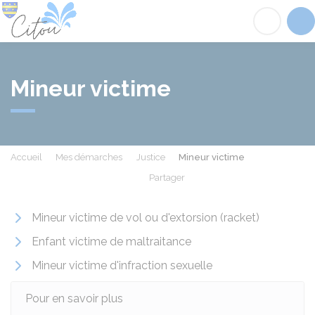
Citou
Acc
Mineur victime
Accueil
Mes démarches
Justice
Mineur victime
Partager
Partager sur Facebook
Partager sur X - Twit
Partager sur
Par
Mineur victime de vol ou d'extorsion (racket)
Enfant victime de maltraitance
Mineur victime d'infraction sexuelle
Pour en savoir plus