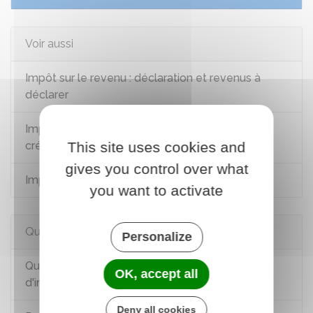
Voir aussi
Impôt sur le revenu : déclaration et revenus à
déclarer
Impôt sur le revenu : déductions, réductions et
crédits d'impôt
This site uses cookies and
gives you control over what
Impôt sur le revenu : calcul et paiement
you want to activate
Questions ? Réponses !
Personalize
Quel est le délai de réclamation en matière
OK, accept all
d'impôts ?
Deny all cookies