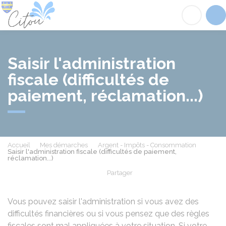
Citou
Acc
Saisir l'administration
fiscale (difficultés de
paiement, réclamation...)
Accueil
Mes démarches
Argent - Impôts - Consommation
Saisir l'administration fiscale (difficultés de paiement,
réclamation...)
Partager
Partager sur Facebook
Partager sur X - Twit
Partager sur
Par
Vous pouvez saisir l'administration si vous avez des
difficultés financières ou si vous pensez que des règles
fiscales sont mal appliquées à votre situation. Si votre