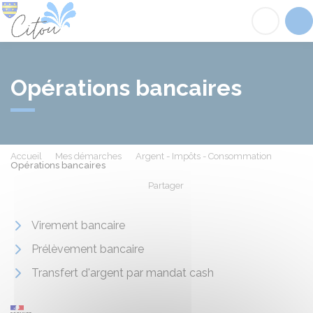
Citou
Acc
Opérations bancaires
Accueil
Mes démarches
Argent - Impôts - Consommation
Opérations bancaires
Partager
Partager sur Facebook
Partager sur X - Twit
Partager sur
Par
Virement bancaire
Prélèvement bancaire
Transfert d'argent par mandat cash