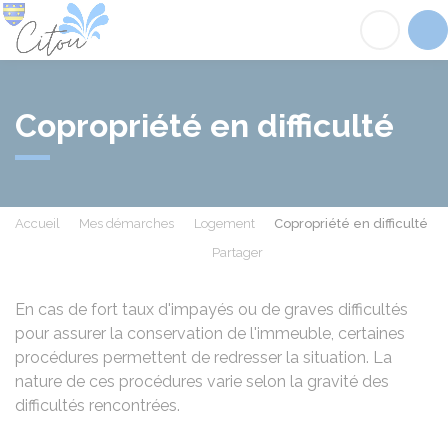
Citou
Acc
Copropriété en difficulté
Accueil
Mes démarches
Logement
Copropriété en difficulté
Partager
Partager sur Facebook
Partager sur X - Twit
Partager sur
Par
En cas de fort taux d'impayés ou de graves difficultés
pour assurer la conservation de l'immeuble, certaines
procédures permettent de redresser la situation. La
nature de ces procédures varie selon la gravité des
difficultés rencontrées.