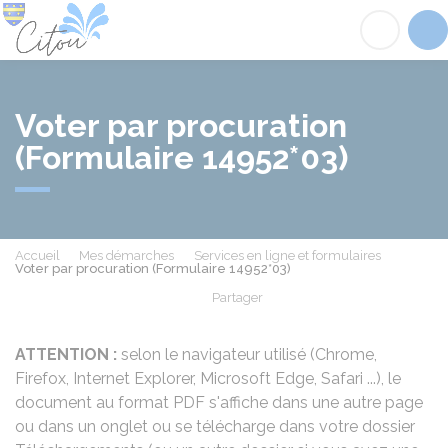
Citou
Acc
Voter par procuration
(Formulaire 14952*03)
Accueil
Mes démarches
Services en ligne et formulaires
Voter par procuration (Formulaire 14952*03)
Partager
Partager sur Facebook
Partager sur X - Twit
Partager sur
Par
ATTENTION :
selon le navigateur utilisé (Chrome,
Firefox, Internet Explorer, Microsoft Edge, Safari ...), le
document au format PDF s'affiche dans une autre page
ou dans un onglet ou se télécharge dans votre dossier