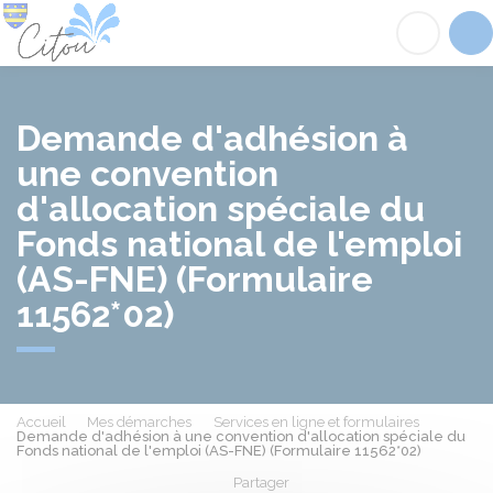
Citou
Acc
Demande d'adhésion à
une convention
d'allocation spéciale du
Fonds national de l'emploi
(AS-FNE) (Formulaire
11562*02)
Accueil
Mes démarches
Services en ligne et formulaires
Demande d'adhésion à une convention d'allocation spéciale du
Fonds national de l'emploi (AS-FNE) (Formulaire 11562*02)
Partager