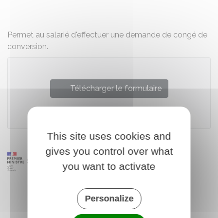
Partager sur Facebook
Partager sur X - Twit
Partager sur
Par
Permet au salarié d'effectuer une demande de congé de
conversion.
Télécharger le formulaire
Ministère chargé du travail
This site uses cookies and
gives you control over what
you want to activate
Personalize