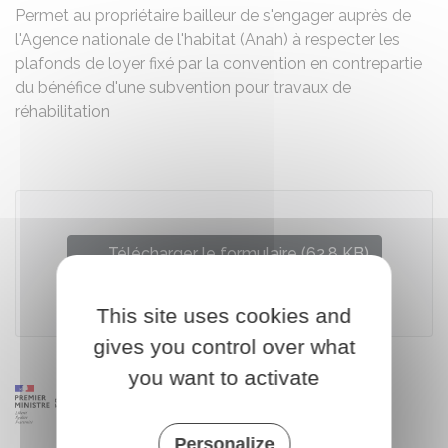
Permet au propriétaire bailleur de s'engager auprès de
l'Agence nationale de l'habitat (Anah) à respecter les
plafonds de loyer fixé par la convention en contrepartie
du bénéfice d'une subvention pour travaux de
réhabilitation
Télécharger le formulaire (62.8 KB)
Agence nationale de l'habitat (Anah)
This site uses cookies and
gives you control over what
you want to activate
Personalize