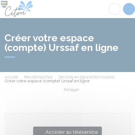
Citou
Acc
Créer votre espace
(compte) Urssaf en ligne
Accueil
Mes démarches
Services en ligne et formulaires
Créer votre espace (compte) Urssaf en ligne
Partager
Partager sur Facebook
Partager sur X - Twit
Partager sur
Par
Accéder au téléservice