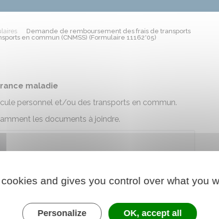
laires
Demande de remboursement des frais de transports
ansports en commun (CNMSS) (Formulaire 11162*05)
surance maladie
éhicule personnel et/ou des transports en commun.
otamment les documents à joindre.
r le formulaire (1.3 MB)
 cookies and gives you control over what you w
litaire de sécurité sociale (CNMSS)
Personalize
OK, accept all