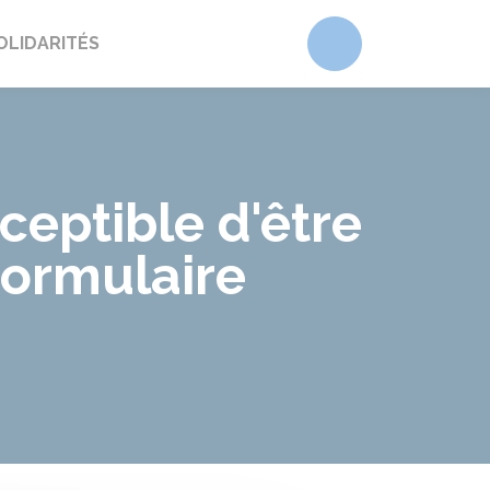
Accéder au form
OLIDARITÉS
ceptible d'être
Formulaire