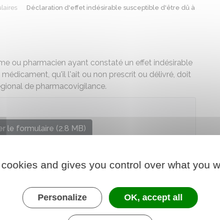
laires
Déclaration d'effet indésirable susceptible d'être dû à
me ou pharmacien ayant constaté un effet indésirable
médicament, qu'il l'ait ou non prescrit ou délivré, doit
régional de pharmacovigilance.
r le formulaire (2.8 MB)
re chargé de la santé
 cookies and gives you control over what you w
Personalize
OK, accept all