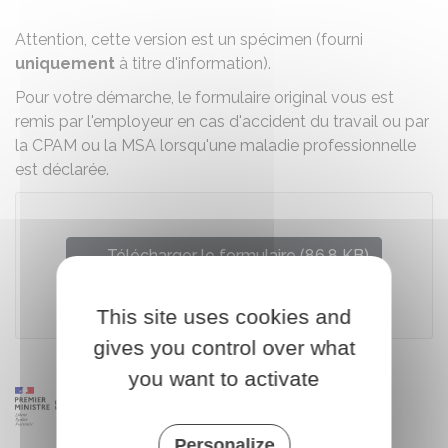
Attention, cette version est un spécimen (fourni
uniquement
à titre d'information).
Pour votre démarche, le formulaire original vous est
remis par l'employeur en cas d'accident du travail ou par
la CPAM ou la MSA lorsqu'une maladie professionnelle
est déclarée.
Télécharger le formulaire (86.8 KB)
Caisse nationale d'assurance maladie (Cnam)
This site uses cookies and
gives you control over what
you want to activate
Personalize