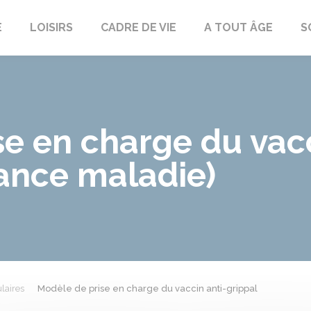
E
LOISIRS
CADRE DE VIE
A TOUT ÂGE
S
e en charge du vacc
rance maladie)
laires
Modèle de prise en charge du vaccin anti-grippal