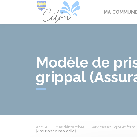
Citou
MA COMMUN
Modèle de pris
grippal (Assu
Accueil
Mes démarches
Services en ligne et formu
(Assurance maladie)