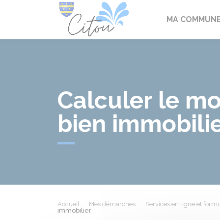
Citou
MA COMMUN
Calculer le mo
bien immobili
Accueil
Mes démarches
Services en ligne et formu
immobilier