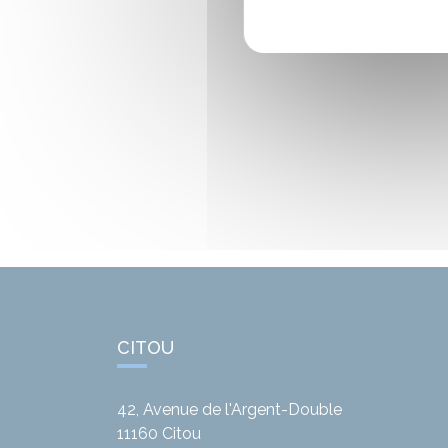
CITOU
42, Avenue de l'Argent-Double
11160
Citou