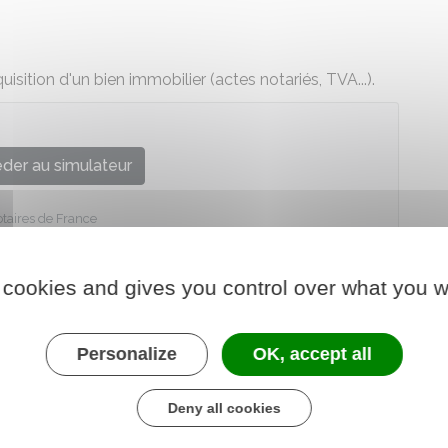
isition d'un bien immobilier (actes notariés, TVA...).
der au simulateur
taires de France
 cookies and gives you control over what you w
Personalize
OK, accept all
Deny all cookies