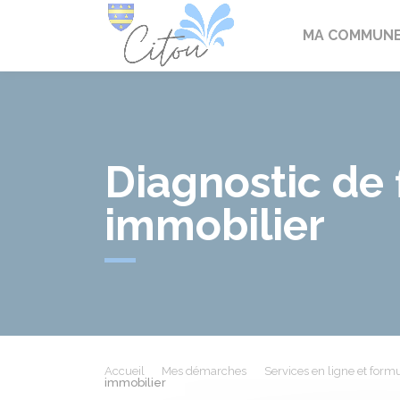
Citou
MA COMMUN
Diagnostic de 
immobilier
Accueil
Mes démarches
Services en ligne et formu
immobilier