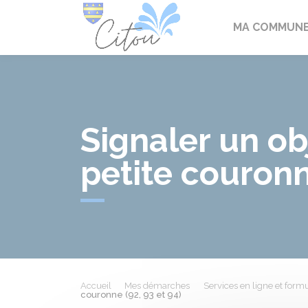
Citou
MA COMMUN
Signaler un ob
petite couronn
Accueil
Mes démarches
Services en ligne et formu
couronne (92, 93 et 94)