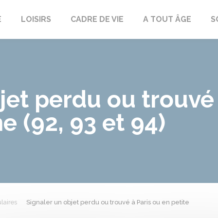
E
LOISIRS
CADRE DE VIE
A TOUT ÂGE
S
jet perdu ou trouvé 
e (92, 93 et 94)
laires
Signaler un objet perdu ou trouvé à Paris ou en petite