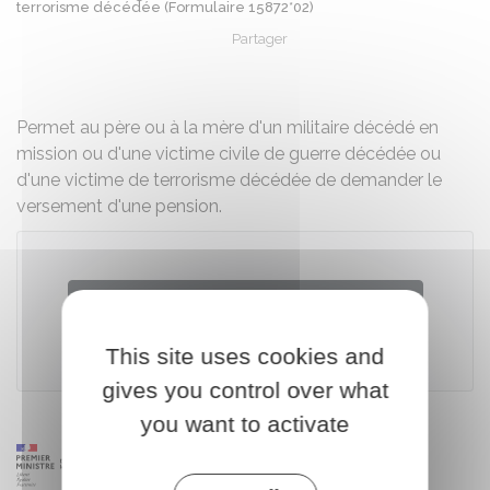
terrorisme décédée (Formulaire 15872*02)
Partager
Partager sur Facebook
Partager sur X - Twit
Partager sur
Par
Permet au père ou à la mère d'un militaire décédé en
mission ou d'une victime civile de guerre décédée ou
d'une victime de terrorisme décédée de demander le
versement d'une pension.
Télécharger le formulaire (249.8 KB)
This site uses cookies and
Ministère chargé de la défense
gives you control over what
you want to activate