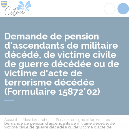
Citou
Acc
Demande de pension
d'ascendants de militaire
décédé, de victime civile
de guerre décédée ou de
victime d'acte de
terrorisme décédée
(Formulaire 15872*02)
Accueil
Mes démarches
Services en ligne et formulaires
Demande de pension d'ascendants de militaire décédé, de
victime civile de guerre décédée ou de victime d'acte de