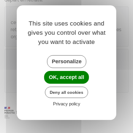
Attention
ce formulaire ne permet pas de demander sa
This site uses cookies and
retraite auprès des régimes spéciaux, ni auprès des
gives you control over what
organismes de retraites complémentaires.
you want to activate
Personalize
Télécharger le formulaire (574 Ko)
OK, accept all
Caisse nationale d'assurance vieillesse
Deny all cookies
Privacy policy