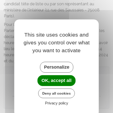
candidat tête de liste ou par son représentant au
ministère de l'intérieur (11 rue des Saussaies - 75008
Paris).
Pour la prochaine élection des représentants au
Parlement européen qui se déroulera le 9 juin 2024, les
This site uses cookies and
déclarations seront reçues entre le 6 mai 2024 à 9
gives you control over what
heures et le 17 mai 2024 à 18 heures. Le dépôt doit avoir
lieu les
jours ouvrés
, de 9 heures à 12 heures et de 14
you want to activate
heures à 18 heures, à l'exception du mercredi 8 mai 2024
et du jeudi 9 mai 2024.
Personalize
OK, accept all
Télécharger le formulaire
Deny all cookies
Direction de l'information légale et administrative (Dila) -
Premier ministre
Privacy policy