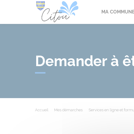
Citou
MA COMMUN
Demander à êtr
Accueil
Mes démarches
Services en ligne et formu