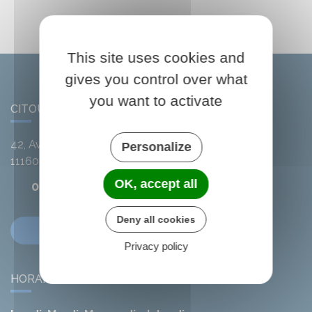
This site uses cookies and
gives you control over what
you want to activate
CITOU
42, Avenue de l'Argent-Double
Personalize
11160
Citou
OK, accept all
04 68 78 01 41
Deny all cookies
Contactez-nous
Privacy policy
HORAIRES DE LA MAIRIE