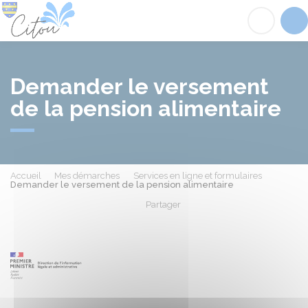
Citou
Acc
Demander le versement
de la pension alimentaire
Accueil
Mes démarches
Services en ligne et formulaires
Demander le versement de la pension alimentaire
Partager
Partager sur Facebook
Partager sur X - Twit
Partager sur
Par