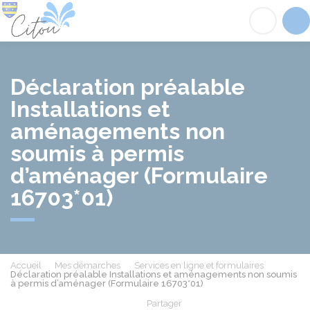
Citou
Acc
Déclaration préalable
Installations et
aménagements non
soumis à permis
d’aménager (Formulaire
16703*01)
Accueil
Mes démarches
Services en ligne et formulaires
Déclaration préalable Installations et aménagements non soumis
à permis d’aménager (Formulaire 16703*01)
Partager