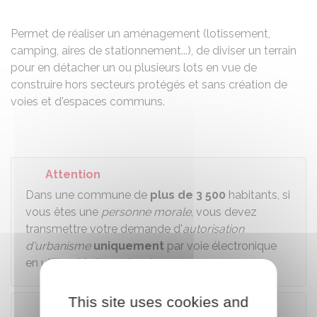
Partager sur Facebook
Partager sur X - Twit
Partager sur
Par
Permet de réaliser un aménagement (lotissement,
camping, aires de stationnement...), de diviser un terrain
pour en détacher un ou plusieurs lots en vue de
construire hors secteurs protégés et sans création de
voies et d'espaces communs.
Attention
Dans une commune de
plus de 3 500
habitants, si
vous êtes une
personne morale
, vous devez
transmettre votre demande d'
autorisation
d'urbanisme
uniquement
par voie électronique
en utilisant le lien suivant :
This site uses cookies and