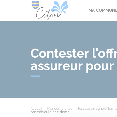
Citou
MA COMMUN
Contester l'of
assureur pour
Accueil
Mes démarches
Services en ligne et formu
son véhicule accidenté