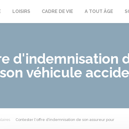
E
LOISIRS
CADRE DE VIE
A TOUT ÂGE
S
fre d'indemnisation 
 son véhicule accid
laires
Contester l'offre d'indemnisation de son assureur pour