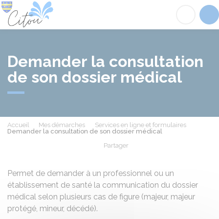
Citou
Acc
Demander la consultation
de son dossier médical
Accueil
Mes démarches
Services en ligne et formulaires
Demander la consultation de son dossier médical
Partager
Partager sur Facebook
Partager sur X - Twit
Partager sur
Par
Permet de demander à un professionnel ou un
établissement de santé la communication du dossier
médical selon plusieurs cas de figure (majeur, majeur
protégé, mineur, décédé).