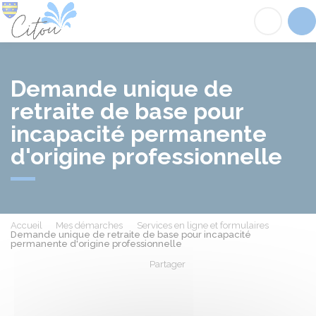
Citou
Acc
Demande unique de
retraite de base pour
incapacité permanente
d'origine professionnelle
Accueil
Mes démarches
Services en ligne et formulaires
Demande unique de retraite de base pour incapacité
permanente d'origine professionnelle
Partager
Partager sur Facebook
Partager sur X - Twit
Partager sur
Par