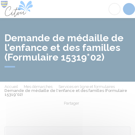
Citou
Acc
Demande de médaille de
l'enfance et des familles
(Formulaire 15319*02)
Accueil
Mes démarches
Services en ligne et formulaires
Demande de médaille de l'enfance et des familles (Formulaire
15319*02)
Partager
Partager sur Facebook
Partager sur X - Twit
Partager sur
Par