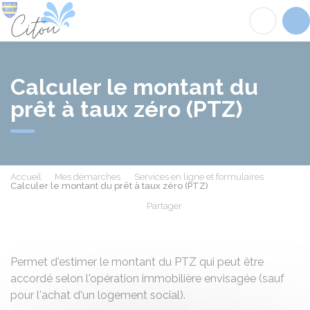
Citou
Acc
Calculer le montant du
prêt à taux zéro (PTZ)
Accueil
Mes démarches
Services en ligne et formulaires
Calculer le montant du prêt à taux zéro (PTZ)
Partager
Partager sur Facebook
Partager sur X - Twit
Partager sur
Par
Permet d'estimer le montant du PTZ qui peut être
accordé selon l'opération immobilière envisagée (sauf
pour l'achat d'un logement social).