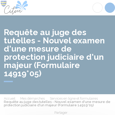
Citou
Acc
Requête au juge des
tutelles - Nouvel examen
d'une mesure de
protection judiciaire d'un
majeur (Formulaire
14919*05)
Accueil
Mes démarches
Services en ligne et formulaires
Requête au juge des tutelles - Nouvel examen d'une mesure de
protection judiciaire d'un majeur (Formulaire 14919*05)
Partager