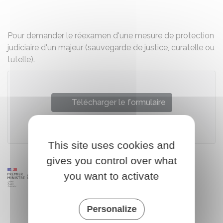
Partager sur Facebook
Partager sur X - Twit
Partager sur
Par
Pour demander le réexamen d'une mesure de protection
judiciaire d'un majeur (sauvegarde de justice, curatelle ou
tutelle).
Télécharger le formulaire
Ministère chargé de la justice
This site uses cookies and
gives you control over what
you want to activate
Personalize