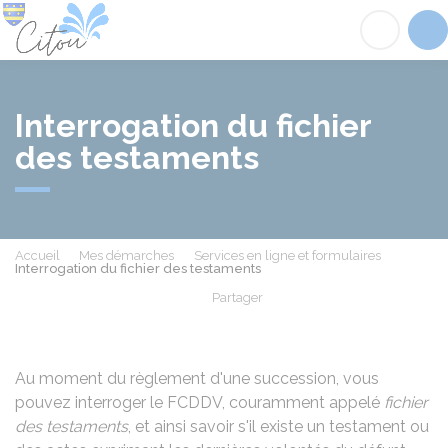
Citou
Acc
Interrogation du fichier
des testaments
Accueil
Mes démarches
Services en ligne et formulaires
Interrogation du fichier des testaments
Partager
Partager sur Facebook
Partager sur X - Twit
Partager sur
Par
Au moment du règlement d'une succession, vous
pouvez interroger le
FCDDV
, couramment appelé
fichier
des testaments
, et ainsi savoir s'il existe un testament ou