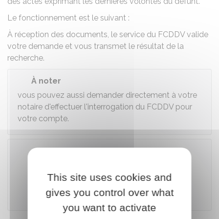
des actes exprimant les dernières volontés du défunt.
Le fonctionnement est le suivant :
À réception des documents, le service du FCDDV valide
votre demande et vous transmet le résultat de la
recherche.
À noter
vous pouvez aussi demander directement à votre
notaire d'effectuer l'interrogation du FCDDV pour
votre compte.
Accéder au téléservice
This site uses cookies and
gives you control over what
Notaires de France
you want to activate