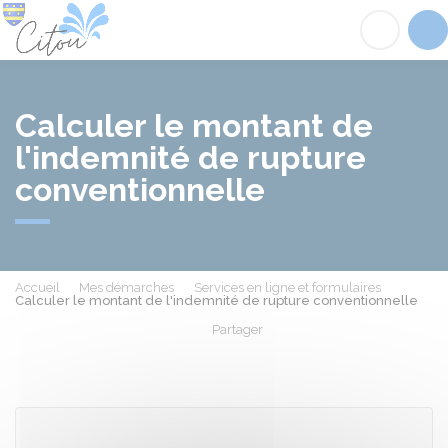
Citou
Acc
Calculer le montant de
l'indemnité de rupture
conventionnelle
Accueil
Mes démarches
Services en ligne et formulaires
Calculer le montant de l'indemnité de rupture conventionnelle
Partager
Partager sur Facebook
Partager sur X - Twit
Partager sur
Par