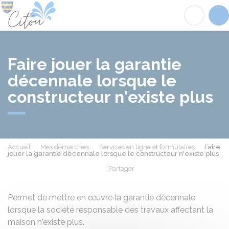
Citou
Acc
Faire jouer la garantie
décennale lorsque le
constructeur n'existe plus
Accueil
Mes démarches
Services en ligne et formulaires
Faire
jouer la garantie décennale lorsque le constructeur n'existe plus
Partager
Partager sur Facebook
Partager sur X - Twit
Partager sur
Par
Permet de mettre en œuvre la garantie décennale
lorsque la société responsable des travaux affectant la
maison n'existe plus.