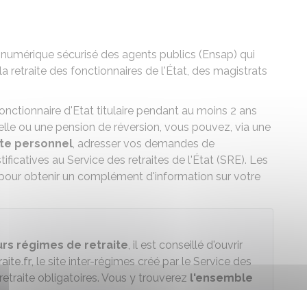
 numérique sécurisé des agents publics (Ensap) qui
 la retraite des fonctionnaires de l'État, des magistrats
nctionnaire d'Etat titulaire pendant au moins 2 ans
lle ou une pension de réversion, vous pouvez, via une
te personnel
, adresser vos demandes de
ficatives au Service des retraites de l'État (SRE). Les
r pour obtenir un complément d'information sur votre
urs régimes de retraite
, il est conseillé d'ouvrir
raite.fr
, le site inter-régimes créé par le Service des
 retraite obligatoires. Vous y trouverez
l'ensemble
 à tous les régimes de retraite dont vous avez