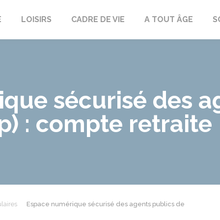
E
LOISIRS
CADRE DE VIE
A TOUT ÂGE
S
que sécurisé des ag
p) : compte retraite
laires
Espace numérique sécurisé des agents publics de