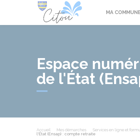
Citou
MA COMMUN
Espace numéri
de l'État (Ensa
Accueil
Mes démarches
Services en ligne et formu
l'État (Ensap) : compte retraite