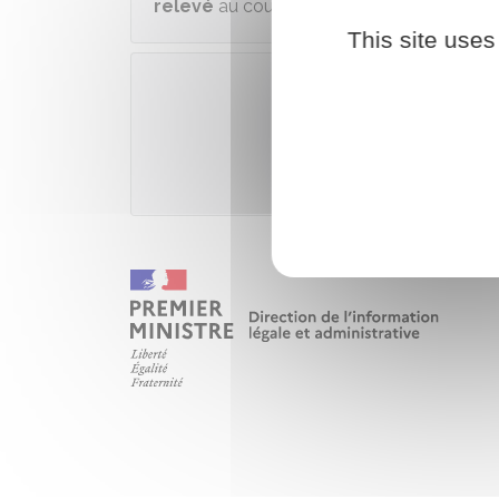
relevé
au cours de votre activité.
This site uses
Accé
Service des retraites de l'État 