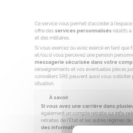
Ce service vous permet d'accéder à l'espace
offre des
services personnalisés
relatifs à
et des militaires.
Si vous exercez ou avez exercé en tant que fo
et/ou si vous percevez une pension personne
messagerie sécurisée dans votre comp
renseignements et vos éventuelles pièces justi
conseillers SRE peuvent aussi vous sollicite
situation.
À savoir
Si vous avez une carrière dans plusie
également un compte retraite sur
info-ret
retraites de l'État et les autres régimes de
des informations et services relatifs