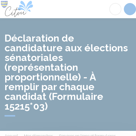
Citou
Acc
Déclaration de
candidature aux élections
sénatoriales
(représentation
proportionnelle) - À
remplir par chaque
candidat (Formulaire
15215*03)
Accueil
Mes démarches
Services en ligne et formulaires