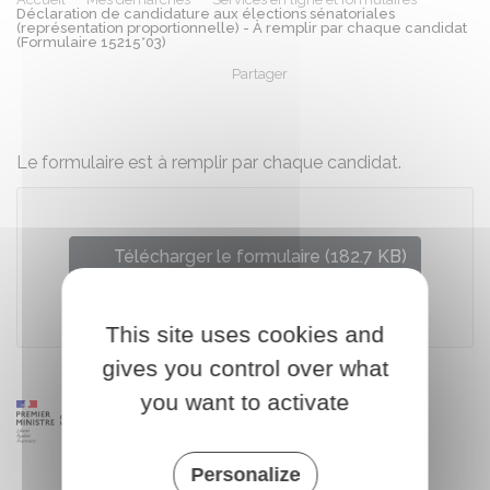
Déclaration de candidature aux élections sénatoriales
(représentation proportionnelle) - À remplir par chaque candidat
(Formulaire 15215*03)
Partager
Partager sur Facebook
Partager sur X - Twit
Partager sur
Par
Le formulaire est à remplir par chaque candidat.
Télécharger le formulaire (182.7 KB)
Ministère chargé de l'intérieur
This site uses cookies and
gives you control over what
you want to activate
Personalize