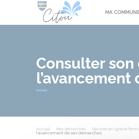
Citou
MA COMMUN
Consulter son 
l’avancement 
Accueil
Mes démarches
Services en ligne et formu
l’avancement de ses démarches