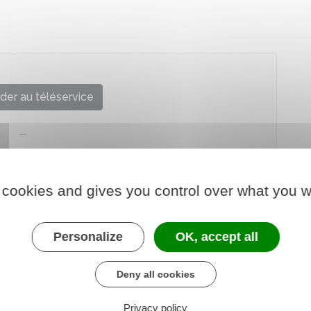
der au téléservice
 cookies and gives you control over what you w
Personalize
OK, accept all
Deny all cookies
Privacy policy