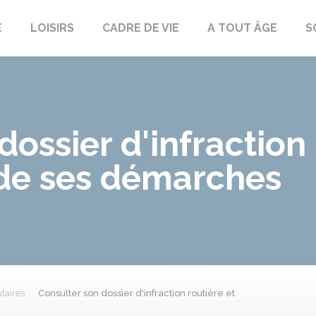
E
LOISIRS
CADRE DE VIE
A TOUT ÂGE
S
dossier d'infraction 
de ses démarches
laires
Consulter son dossier d'infraction routière et