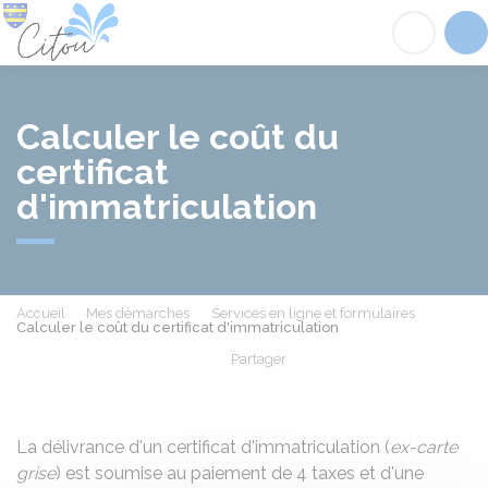
Citou
Acc
Calculer le coût du
certificat
d'immatriculation
Accueil
Mes démarches
Services en ligne et formulaires
Calculer le coût du certificat d'immatriculation
Partager
Partager sur Facebook
Partager sur X - Twit
Partager sur
Par
La délivrance d'un certificat d'immatriculation (
ex-carte
grise
) est soumise au paiement de 4 taxes et d'une