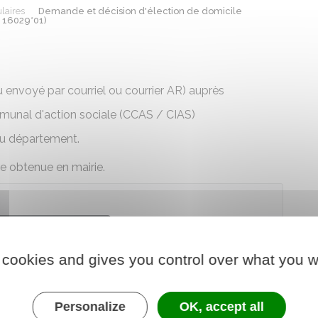
laires
Demande et décision d'élection de domicile
e 16029*01)
 envoyé par courriel ou courrier
AR
) auprès
unal d'action sociale (CCAS / CIAS)
du département.
re obtenue en mairie.
arger le formulaire
 cookies and gives you control over what you w
hargé des affaires sociales
Personalize
OK, accept all