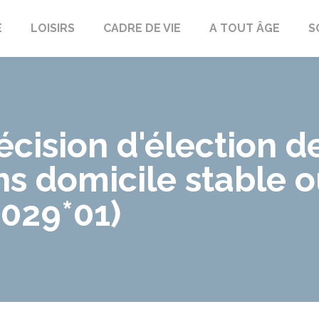
E
LOISIRS
CADRE DE VIE
A TOUT ÂGE
S
cision d'élection d
ns domicile stable 
6029*01)