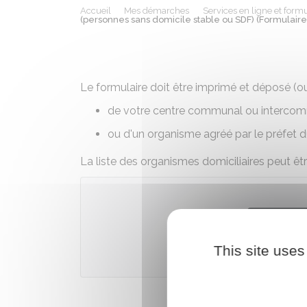
Accueil
Mes démarches
Services en ligne et formu
(personnes sans domicile stable ou SDF) (Formulair
Le formulaire doit être imprimé et déposé (ou
de votre centre communal ou intercomm
ou d'un organisme agréé par le préfet 
La liste des organismes domiciliaires peut êt
Téléch
This site uses
Ministère c