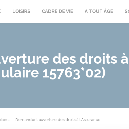
E
LOISIRS
CADRE DE VIE
A TOUT ÂGE
S
erture des droits à
ulaire 15763*02)
laires
Demander l'ouverture des droits à l'Assurance