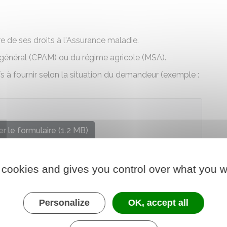
 de ses droits à l'Assurance maladie.
général (
CPAM
) ou du régime agricole (
MSA
).
ifs à fournir selon la situation du demandeur (exemple :
r le formulaire (1.2 MB)
re chargé de la santé
 cookies and gives you control over what you w
Personalize
OK, accept all