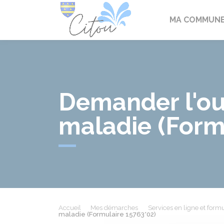
Citou
MA COMMUN
Demander l'ouv
maladie (Form
Accueil
Mes démarches
Services en ligne et formu
maladie (Formulaire 15763*02)