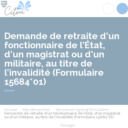
Citou
Acc
Demande de retraite d'un
fonctionnaire de l'État,
d'un magistrat ou d'un
militaire, au titre de
l'invalidité (Formulaire
15684*01)
Accueil
Mes démarches
Services en ligne et formulaires
Demande de retraite d'un fonctionnaire de l'État, d'un magistrat
ou d'un militaire, au titre de l'invalidité (Formulaire 15684*01)
Partager