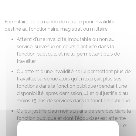
Partager sur Facebook
Partager sur X - Twit
Partager sur
Par
Formulaire de demande de retraite pour invalidité
destiné au fonctionnaire, magistrat ou militaire :
Atteint d'une invalidité, imputable ou non au
service, survenue en cours d'activité dans la
fonction publique, et ne lui permettant plus de
travailler
Ou atteint d'une invalidité ne lui permettant plus de
travailler, survenue alors qu'il n'exerçait plus ses
fonctions dans la fonction publique (pendant une
disponibilité, après démission, ...) et qui justifie d'au
moins 15 ans de services dans la fonction publique
Ou qui justifie d'au moins 15 ans de services dans la
fonction publique et dont l'époux(se) est atteinte
d'une invalidité ne lui permettant plus de travailler.