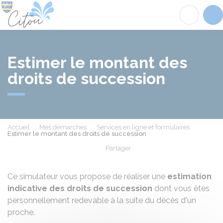
Citou
Acc
Estimer le montant des
droits de succession
Accueil
Mes démarches
Services en ligne et formulaires
Estimer le montant des droits de succession
Partager
Partager sur Facebook
Partager sur X - Twit
Partager sur
Par
Ce simulateur vous propose de réaliser une
estimation
indicative des droits de succession
dont vous êtes
personnellement redevable à la suite du décès d'un
proche.