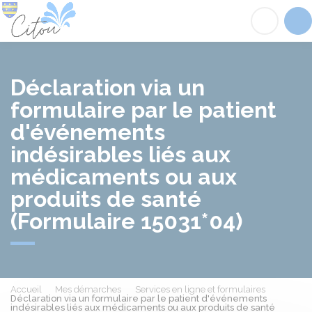
Citou
Acc
Déclaration via un
formulaire par le patient
d'événements
indésirables liés aux
médicaments ou aux
produits de santé
(Formulaire 15031*04)
Accueil
Mes démarches
Services en ligne et formulaires
Déclaration via un formulaire par le patient d'événements
indésirables liés aux médicaments ou aux produits de santé