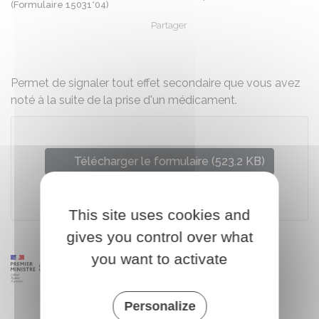
(Formulaire 15031*04)
Partager
Partager sur Facebook
Partager sur X - Twit
Partager sur
Par
Permet de signaler tout effet secondaire que vous avez
noté à la suite de la prise d'un médicament.
Télécharger le formulaire (523.2 KB)
Ministère chargé de la santé
This site uses cookies and
gives you control over what
you want to activate
Personalize