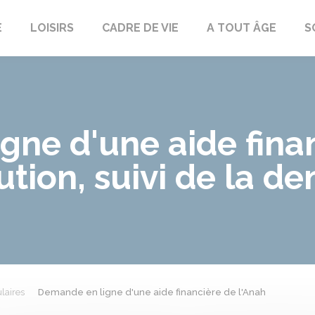
E
LOISIRS
CADRE DE VIE
A TOUT ÂGE
S
gne d'une aide fina
ution, suivi de la de
laires
Demande en ligne d'une aide financière de l'Anah