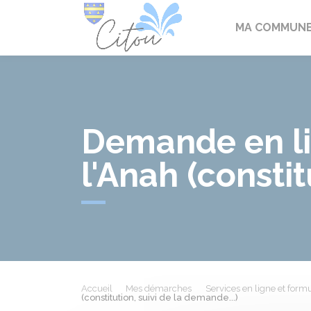
Citou
MA COMMUN
Demande en li
l'Anah (constit
Accueil
Mes démarches
Services en ligne et formu
(constitution, suivi de la demande...)