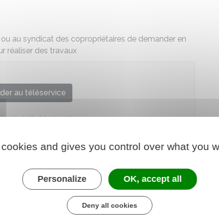
) ou au syndicat des copropriétaires de demander en
ur réaliser des travaux
der au téléservice
onale de l'habitat (Anah)
 cookies and gives you control over what you w
Personalize
OK, accept all
Deny all cookies