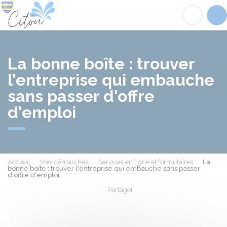
Citou
Acc
La bonne boîte : trouver
l'entreprise qui embauche
sans passer d'offre
d'emploi
Accueil
Mes démarches
Services en ligne et formulaires
La
bonne boîte : trouver l'entreprise qui embauche sans passer
d'offre d'emploi
Partager
Partager sur Facebook
Partager sur X - Twit
Partager sur
Par