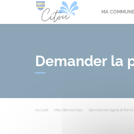
Citou
MA COMMUN
Demander la p
Accueil
Mes démarches
Services en ligne et formu