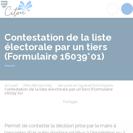
Citou
Acc
Contestation de la liste
électorale par un tiers
(Formulaire 16039*01)
Accueil
Mes démarches
Services en ligne et formulaires
Contestation de la liste électorale par un tiers (Formulaire
16039*01)
Partager
Partager sur Facebook
Partager sur X - Twit
Partager sur
Par
Permet de contester la décision prise par le maire à
l'encontre d'un autre électeur, relative à l'inscription ou à